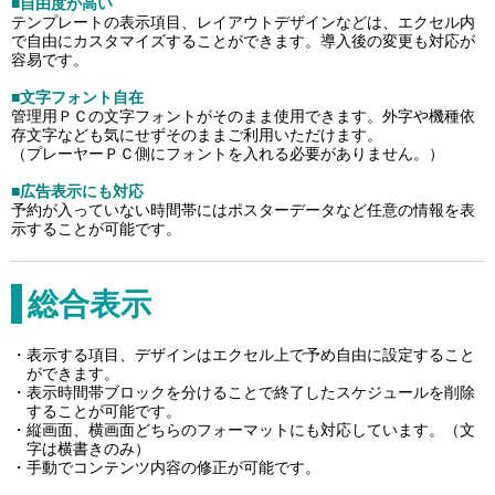
■自由度が高い
テンプレートの表示項目、レイアウトデザインなどは、エクセル内
で自由にカスタマイズすることができます。導入後の変更も対応が
容易です。
■文字フォント自在
管理用ＰＣの文字フォントがそのまま使用できます。外字や機種依
存文字なども気にせずそのままご利用いただけます。
（プレーヤーＰＣ側にフォントを入れる必要がありません。）
■広告表示にも対応
予約が入っていない時間帯にはポスターデータなど任意の情報を表
示することが可能です。
総合表示
表示する項目、デザインはエクセル上で予め自由に設定すること
ができます。
表示時間帯ブロックを分けることで終了したスケジュールを削除
することが可能です。
縦画面、横画面どちらのフォーマットにも対応しています。（文
字は横書きのみ）
手動でコンテンツ内容の修正が可能です。