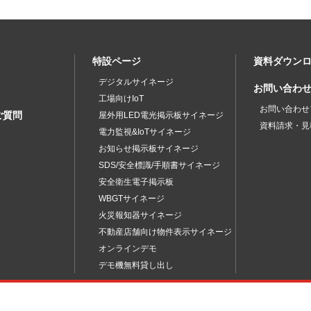
特設ページ
資料ダウン
デジタルサイネージ
お問い合わ
工場向けIoT
お問い合わせ
ご質問
屋外用LED電光掲示板サイネージ
資料請求・見
電力監視&IoTサイネージ
お知らせ掲示板サイネージ
SDS/安全標識/手順書サイネージ
安全衛生電子掲示板
WBGTサイネージ
火災報知器サイネージ
不動産店舗向け物件表示サイネージ
オンラインデモ
デモ機無料貸し出し