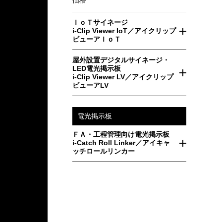
価格
ＩｏＴサイネージ
i-Clip Viewer IoT／アイクリップ
ビューアＩｏＴ
屋外設置デジタルサイネージ・
LED電光掲示板
i-Clip Viewer LV／アイクリップ
ビューアLV
電光掲示板
ＦＡ・工程管理向け電光掲示板
i-Catch Roll Linker／アイキャ
ッチロールリンカー