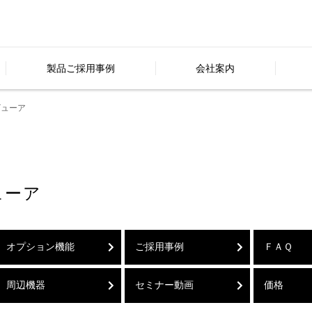
製品ご採用事例
会社案内
プビューア
ビューア
オプション機能
ご採用事例
ＦＡＱ
周辺機器
セミナー動画
価格