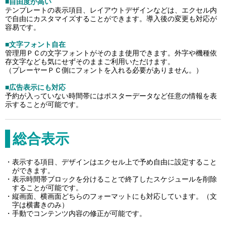
■自由度が高い
テンプレートの表示項目、レイアウトデザインなどは、エクセル内
で自由にカスタマイズすることができます。導入後の変更も対応が
容易です。
■文字フォント自在
管理用ＰＣの文字フォントがそのまま使用できます。外字や機種依
存文字なども気にせずそのままご利用いただけます。
（プレーヤーＰＣ側にフォントを入れる必要がありません。）
■広告表示にも対応
予約が入っていない時間帯にはポスターデータなど任意の情報を表
示することが可能です。
総合表示
表示する項目、デザインはエクセル上で予め自由に設定すること
ができます。
表示時間帯ブロックを分けることで終了したスケジュールを削除
することが可能です。
縦画面、横画面どちらのフォーマットにも対応しています。（文
字は横書きのみ）
手動でコンテンツ内容の修正が可能です。