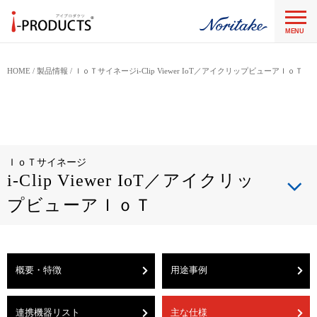
MENU
HOME
製品情報
ＩｏＴサイネージi-Clip Viewer IoT／アイクリップビューアＩｏＴ
ＩｏＴサイネージ
i-Clip Viewer IoT／アイクリッ
プビューアＩｏＴ
概要・特徴
用途事例
連携機器リスト
主な仕様